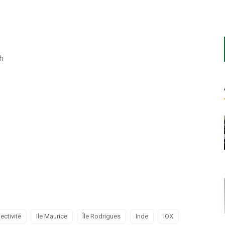
ch
ectivité
Ile Maurice
Île Rodrigues
Inde
IOX