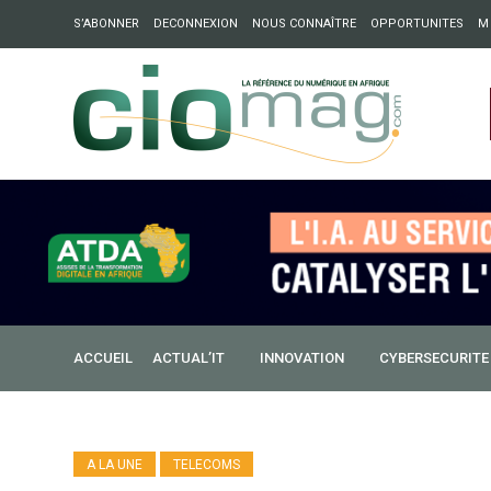
S’ABONNER
DECONNEXION
NOUS CONNAÎTRE
OPPORTUNITES
M
ation : Partech Shaker lance Chapter54 pour créer des ponts 
ique
ACCUEIL
ACTUAL’IT
INNOVATION
CYBERSECURITE
A LA UNE
TELECOMS