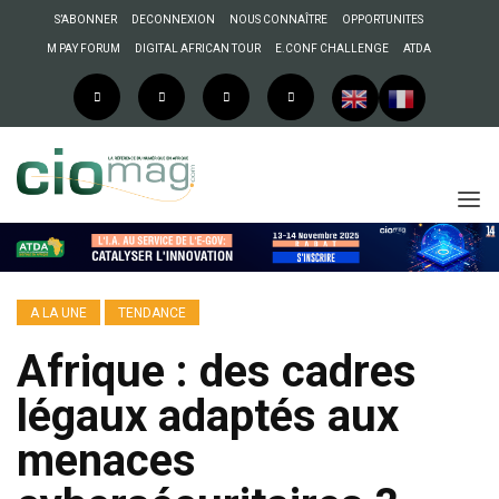
S’ABONNER
DECONNEXION
NOUS CONNAÎTRE
OPPORTUNITES
M PAY FORUM
DIGITAL AFRICAN TOUR
E.CONF CHALLENGE
ATDA
A LA UNE
TENDANCE
Afrique : des cadres
légaux adaptés aux
menaces