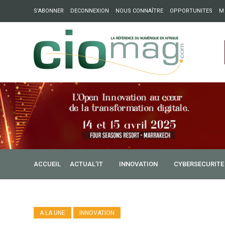
S’ABONNER
DECONNEXION
NOUS CONNAÎTRE
OPPORTUNITES
M
ation : Partech Shaker lance Chapter54 pour créer des ponts 
ique
ACCUEIL
ACTUAL’IT
INNOVATION
CYBERSECURITE
A LA UNE
INNOVATION