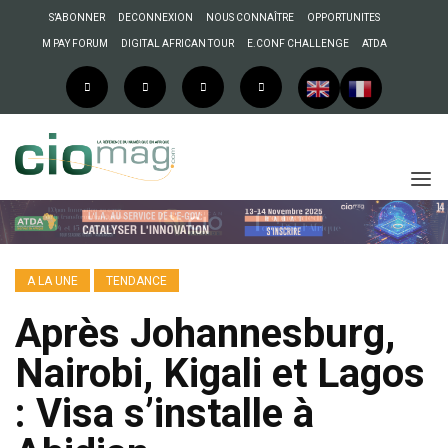
S’ABONNER
DECONNEXION
NOUS CONNAÎTRE
OPPORTUNITES
M PAY FORUM
DIGITAL AFRICAN TOUR
E.CONF CHALLENGE
ATDA
A LA UNE
TENDANCE
Après Johannesburg,
Nairobi, Kigali et Lagos
: Visa s’installe à