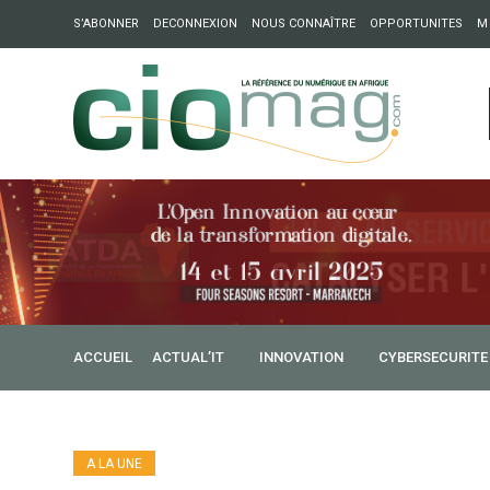
S’ABONNER
DECONNEXION
NOUS CONNAÎTRE
OPPORTUNITES
M
ation : Partech Shaker lance Chapter54 pour créer des ponts 
ique
ACCUEIL
ACTUAL’IT
INNOVATION
CYBERSECURITE
A LA UNE