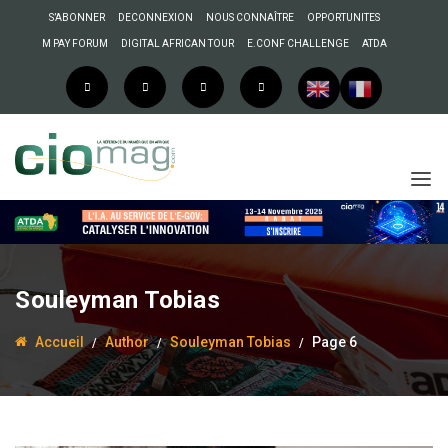
S’ABONNER
DECONNEXION
NOUS CONNAÎTRE
OPPORTUNITES
M PAY FORUM
DIGITAL AFRICAN TOUR
E.CONF CHALLENGE
ATDA
Souleyman Tobias
Accueil
Author
Souleyman Tobias
Page 6