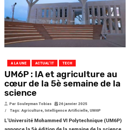
A LA UNE
ACTUAL’IT
TECH
UM6P : IA et agriculture au
cœur de la 5è semaine de la
science
Par Souleyman Tobias
26 janvier 2025
/
Tags:
Agriculture
,
Intelligence Artificielle
,
UM6P
L’Université Mohammed VI Polytechnique (UM6P)
annonce la 5è édition de la semaine de la science.