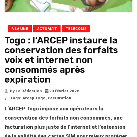
A LA UNE
ACTUAL’IT
TELECOMS
Togo : l’ARCEP instaure la
conservation des forfaits
voix et internet non
consommés après
expiration
By La Rédaction
23 février 2026
/
Tags:
Arcep Togo
,
Facturation
L’ARCEP Togo impose aux opérateurs la
conservation des forfaits non consommés, une
facturation plus juste de l’internet et l’extension
de la validité des cartes SIM pour mieux protéger