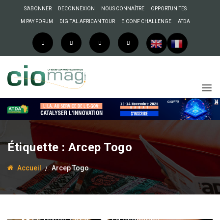
S’ABONNER
DECONNEXION
NOUS CONNAÎTRE
OPPORTUNITES
M PAY FORUM
DIGITAL AFRICAN TOUR
E.CONF CHALLENGE
ATDA
Étiquette :
Arcep Togo
Accueil
Arcep Togo
23 février 2026
La Rédaction