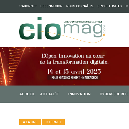
S’ABONNER
DECONNEXION
NOUS CONNAÎTRE
OPPORTUNITES
M
ation : Partech Shaker lance Chapter54 pour créer des ponts 
ique
ACCUEIL
ACTUAL’IT
INNOVATION
CYBERSECURITE
A LA UNE
INTERNET