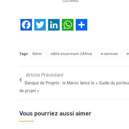
CIO MAG
Facebook
Twitter
LinkedIn
WhatsApp
Partager
Tags:
Bénin
câble sous-marin 2Africa
e-services
I
Article Précédant
Banque de Projets : le Maroc lance le « Guide du porteu
de projet »
Vous pourriez aussi aimer