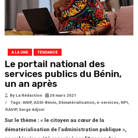
A LA UNE
TENDANCE
Le portail national des
services publics du Bénin,
un an après
By La Rédaction
26 mars 2021
/
Tags:
ANIP
,
ASSI-Bénin
,
Dématérialisation
,
e-services
,
NPI
,
RAVIP
,
Serge Adjovi
Sur le thème : « le citoyen au cœur de la
dématérialisation de l’administration publique »,