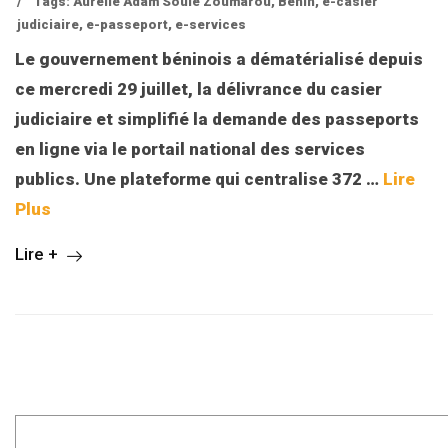
/
Tags:
Aurelie Adam Soule Zoumarou
,
Bénin
,
e-casier
judiciaire
,
e-passeport
,
e-services
Le gouvernement béninois a dématérialisé depuis
ce mercredi 29 juillet, la délivrance du casier
judiciaire et simplifié la demande des passeports
en ligne via le portail national des services
publics. Une plateforme qui centralise 372
…
Lire
Plus
Lire +