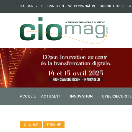
S’ABONNER
DECONNEXION
NOUS CONNAÎTRE
OPPORTUNITES
M
ation : Partech Shaker lance Chapter54 pour créer des ponts 
ique
ACCUEIL
ACTUAL’IT
INNOVATION
CYBERSECURITE
A LA UNE
TRIBUNE