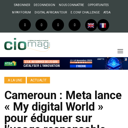
S’ABONNER
DECONNEXION
NOUS CONNAÎTRE
OPPORTUNITES
M PAY FORUM
DIGITAL AFRICAN TOUR
E.CONF CHALLENGE
ATDA
A LA UNE
ACTUAL’IT
Cameroun : Meta lance
« My digital World »
pour éduquer sur