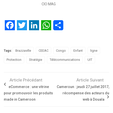
CIO MAG
Facebook
Twitter
LinkedIn
WhatsApp
Partager
Tags:
Brazzaville
CEEAC
Congo
Enfant
ligne
Protection
Stratégie
Télécommunications
UIT
Article Précédant
Article Suivant
eCommerce : une vitrine
Cameroun : jeudi 27 juillet 2017,
pour promouvoir les produits
récompense des acteurs du
made in Cameroon
web à Douala