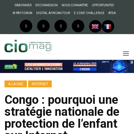
S’ABONNER
DECONNEXION
NOUS CONNAÎTRE
OPPORTUNITES
M PAY FORUM
DIGITAL AFRICAN TOUR
E.CONF CHALLENGE
ATDA
A LA UNE
INTERNET
Congo : pourquoi une
stratégie nationale de
protection de l’enfant