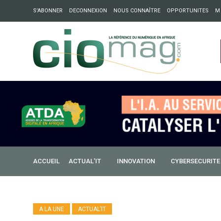
S’ABONNER
DECONNEXION
NOUS CONNAÎTRE
OPPORTUNITES
M
ation : Partech Shaker lance Chapter54 pour créer des ponts 
ique
ACCUEIL
ACTUAL’IT
INNOVATION
CYBERSECURITE
A LA UNE
ACTUAL’IT