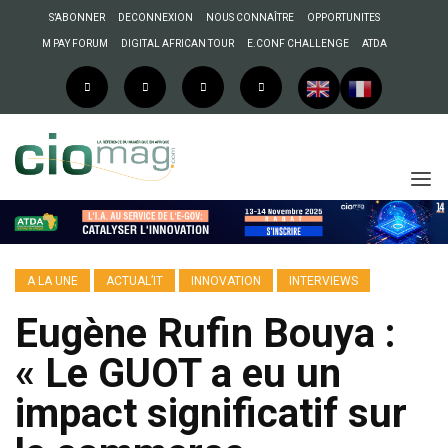
S’ABONNER
DECONNEXION
NOUS CONNAÎTRE
OPPORTUNITES
M PAY FORUM
DIGITAL AFRICAN TOUR
E.CONF CHALLENGE
ATDA
A LA UNE
ACTUAL’IT
INNOVATION
INTERVIEWS
Eugène Rufin Bouya :
« Le GUOT a eu un
impact significatif sur