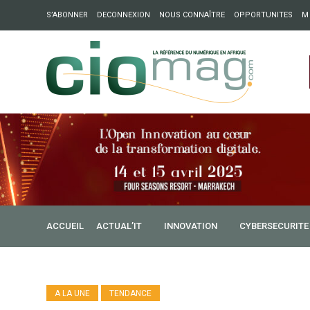
S’ABONNER
DECONNEXION
NOUS CONNAÎTRE
OPPORTUNITES
M
ation : Partech Shaker lance Chapter54 pour créer des ponts 
ique
ACCUEIL
ACTUAL’IT
INNOVATION
CYBERSECURITE
A LA UNE
TENDANCE