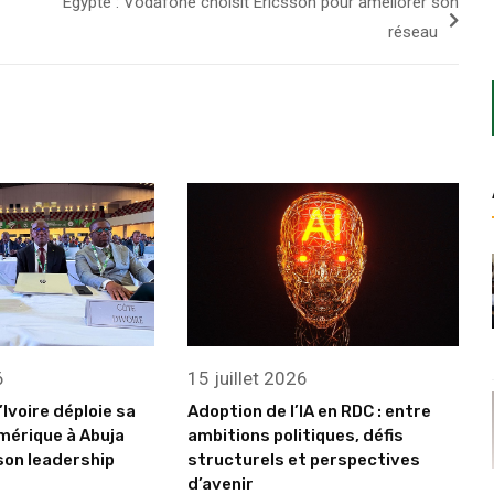
Egypte : Vodafone choisit Ericsson pour améliorer son
réseau
6
15 juillet 2026
’Ivoire déploie sa
Adoption de l’IA en RDC : entre
mérique à Abuja
ambitions politiques, défis
son leadership
structurels et perspectives
d’avenir