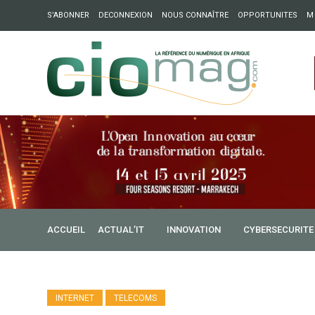
S’ABONNER
DECONNEXION
NOUS CONNAÎTRE
OPPORTUNITES
M
ation : Partech Shaker lance Chapter54 pour créer des ponts 
ique
ACCUEIL
ACTUAL’IT
INNOVATION
CYBERSECURITE
INTERNET
TELECOMS