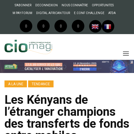
S’ABONNER
DECONNEXION
NOUS CONNAÎTRE
OPPORTUNITES
M PAY FORUM
DIGITAL AFRICAN TOUR
E.CONF CHALLENGE
ATDA
A LA UNE
TENDANCE
Les Kényans de
l’étranger champions
des transferts de fonds