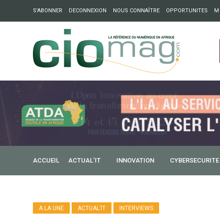
S’ABONNER
DECONNEXION
NOUS CONNAÎTRE
OPPORTUNITES
M
ation : Partech Shaker lance Chapter54 pour créer des ponts 
ique
ACCUEIL
ACTUAL’IT
INNOVATION
CYBERSECURITE
A LA UNE
ACTUAL’IT
INTERVIEWS