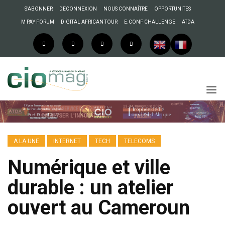
S’ABONNER
DECONNEXION
NOUS CONNAÎTRE
OPPORTUNITES
M PAY FORUM
DIGITAL AFRICAN TOUR
E.CONF CHALLENGE
ATDA
A LA UNE
INTERNET
TECH
TELECOMS
Numérique et ville
durable : un atelier
ouvert au Cameroun