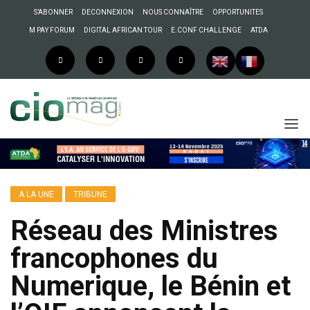
S’ABONNER
DECONNEXION
NOUS CONNAÎTRE
OPPORTUNITES
M PAY FORUM
DIGITAL AFRICAN TOUR
E.CONF CHALLENGE
ATDA
A LA UNE
TRIBUNE
Réseau des Ministres
francophones du
Numerique, le Bénin et