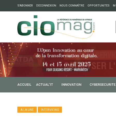
S’ABONNER
DECONNEXION
NOUS CONNAÎTRE
OPPORTUNITES
M
ation : Partech Shaker lance Chapter54 pour créer des ponts 
ique
ACCUEIL
ACTUAL’IT
INNOVATION
CYBERSECURITE
A LA UNE
INTERVIEWS