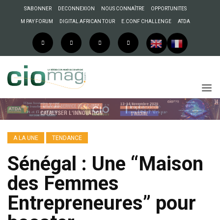
S’ABONNER
DECONNEXION
NOUS CONNAÎTRE
OPPORTUNITES
M PAY FORUM
DIGITAL AFRICAN TOUR
E.CONF CHALLENGE
ATDA
A LA UNE
TENDANCE
Sénégal : Une “Maison
des Femmes
Entrepreneures” pour