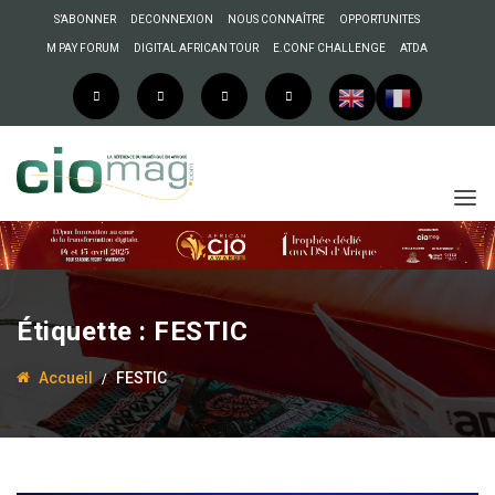
S’ABONNER
DECONNEXION
NOUS CONNAÎTRE
OPPORTUNITES
M PAY FORUM
DIGITAL AFRICAN TOUR
E.CONF CHALLENGE
ATDA
Étiquette :
FESTIC
Accueil
FESTIC
29 août 2018