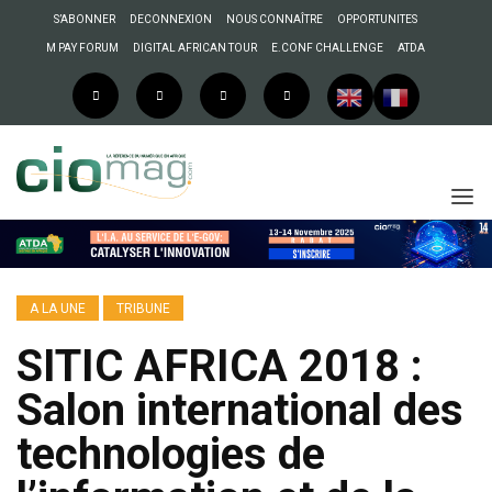
S’ABONNER
DECONNEXION
NOUS CONNAÎTRE
OPPORTUNITES
M PAY FORUM
DIGITAL AFRICAN TOUR
E.CONF CHALLENGE
ATDA
A LA UNE
TRIBUNE
SITIC AFRICA 2018 :
Salon international des
technologies de