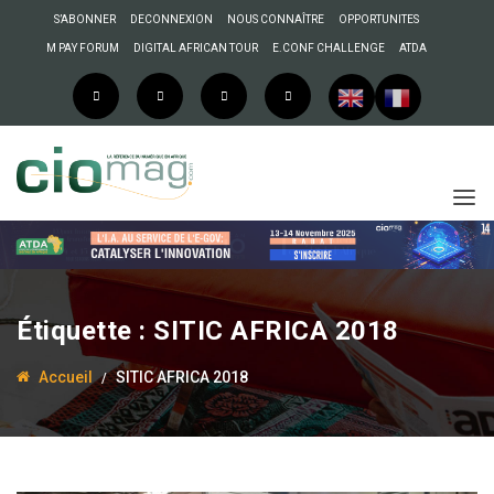
S’ABONNER
DECONNEXION
NOUS CONNAÎTRE
OPPORTUNITES
M PAY FORUM
DIGITAL AFRICAN TOUR
E.CONF CHALLENGE
ATDA
Étiquette :
SITIC AFRICA 2018
Accueil
SITIC AFRICA 2018
15 avril 2018
La Rédaction
SITIC AFRICA 2018 :