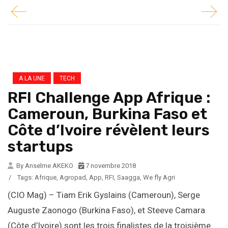
A LA UNE
TECH
RFI Challenge App Afrique :
Cameroun, Burkina Faso et
Côte d’Ivoire révèlent leurs
startups
By Anselme AKEKO
7 novembre 2018
/
Tags:
Afrique
,
Agropad
,
App
,
RFI
,
Saagga
,
We fly Agri
(CIO Mag) – Tiam Erik Gyslains (Cameroun), Serge
Auguste Zaonogo (Burkina Faso), et Steeve Camara
(Côte d’Ivoire) sont les trois finalistes de la troisième