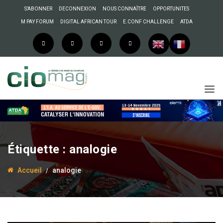
S’ABONNER
DECONNEXION
NOUS CONNAÎTRE
OPPORTUNITES
M PAY FORUM
DIGITAL AFRICAN TOUR
E.CONF CHALLENGE
ATDA
Étiquette :
analogie
Accueil
analogie