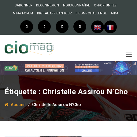
S’ABONNER
DECONNEXION
NOUS CONNAÎTRE
OPPORTUNITES
M PAY FORUM
DIGITAL AFRICAN TOUR
E.CONF CHALLENGE
ATDA
Étiquette :
Christelle Assirou N’Cho
Accueil
Christelle Assirou N’Cho