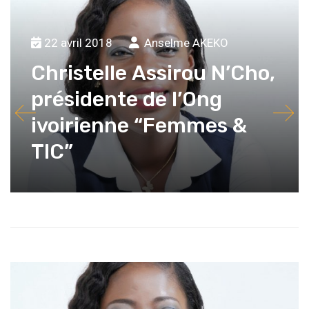
22 avril 2018
Anselme AKEKO
Christelle Assirou N’Cho,
présidente de l’Ong
ivoirienne “Femmes &
TIC”