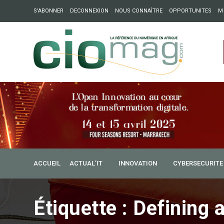
S’ABONNER
DECONNEXION
NOUS CONNAÎTRE
OPPORTUNITES
M
ation : Partech Shaker lance Chapter54 pour créer des ponts 
ique
ACCUEIL
ACTUAL’IT
INNOVATION
CYBERSECURITE
Étiquette :
Defining 