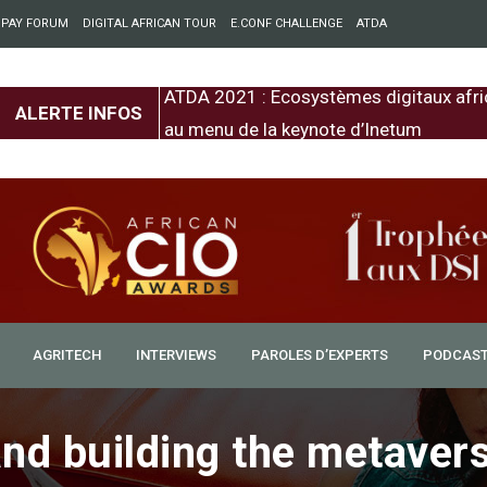
 PAY FORUM
DIGITAL AFRICAN TOUR
E.CONF CHALLENGE
ATDA
entre l’Europe et
ATDA 2021 : Ecosystèmes digitaux afri
ALERTE INFOS
au menu de la keynote d’Inetum
AGRITECH
INTERVIEWS
PAROLES D’EXPERTS
PODCAS
and building the metaver