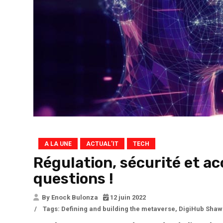
A LA UNE
ACTUAL’IT
TECH
Régulation, sécurité et acc
questions !
By Enock Bulonza
12 juin 2022
/
Tags:
Defining and building the metaverse
,
DigiHub Shaw