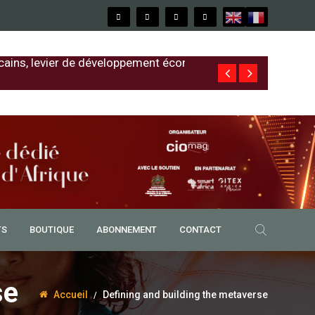
cains, levier de développement économique
Free au Sénég
TS
BOUTIQUE
ABONNEMENT
CONTACT
se
Accueil
Defining and building the metaverse