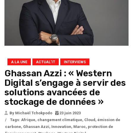
A LA UNE
ACTUAL’IT
INTERVIEWS
Ghassan Azzi : « Western
Digital s’engage à servir des
solutions avancées de
stockage de données »
By Michaël Tchokpodo
23 juin 2023
/
Tags:
Afrique
,
changement climatique
,
Cloud
,
émission de
carbone
,
Ghassan Azzi
,
Innovation
,
Maroc
,
protection de