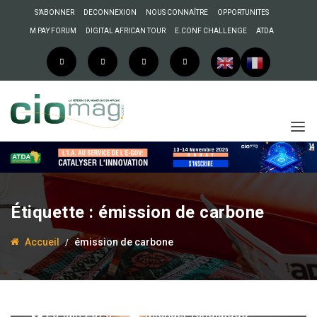
S’ABONNER
DECONNEXION
NOUS CONNAÎTRE
OPPORTUNITES
M PAY FORUM
DIGITAL AFRICAN TOUR
E.CONF CHALLENGE
ATDA
Étiquette :
émission de carbone
Accueil
émission de carbone
23 juin 2023
Michaël Tchokpodo