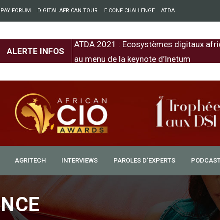
 PAY FORUM
DIGITAL AFRICAN TOUR
E.CONF CHALLENGE
ATDA
entre l’Europe et
ATDA 2021 : Ecosystèmes digitaux afri
ALERTE INFOS
au menu de la keynote d’Inetum
AGRITECH
INTERVIEWS
PAROLES D’EXPERTS
PODCAS
ANCE