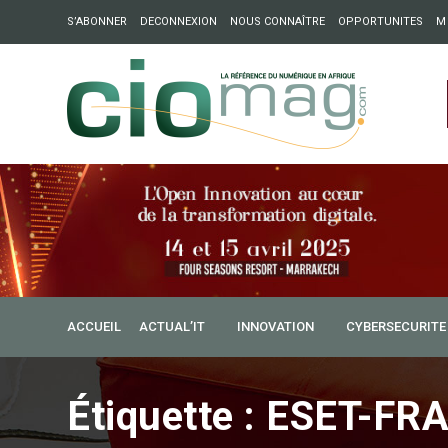
S’ABONNER
DECONNEXION
NOUS CONNAÎTRE
OPPORTUNITES
M
ation : Partech Shaker lance Chapter54 pour créer des ponts 
ique
ACCUEIL
ACTUAL’IT
INNOVATION
CYBERSECURITE
Étiquette :
ESET-FR