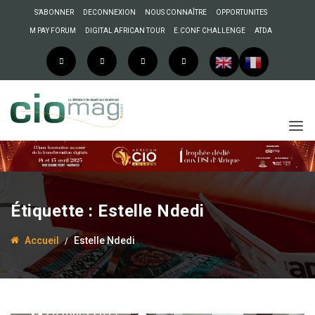
S’ABONNER
DECONNEXION
NOUS CONNAÎTRE
OPPORTUNITES
M PAY FORUM
DIGITAL AFRICAN TOUR
E.CONF CHALLENGE
ATDA
Étiquette :
Estelle Ndedi
Accueil
Estelle Ndedi
20 mars 2017