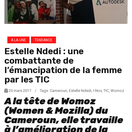
A LA UNE
TENDANCE
Estelle Ndedi : une
combattante de
l’émancipation de la femme
par les TIC
20 mars 2017
/
Tags:
Cameroun
,
Estelle Ndedi
,
I-Nov
,
TIC
,
Womoz
A la tête de Womoz
(Women & Mozilla) du
Cameroun, elle travaille
à l’amélioration de la