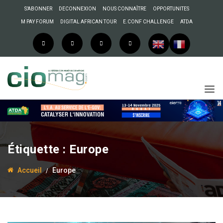
S’ABONNER
DECONNEXION
NOUS CONNAÎTRE
OPPORTUNITES
M PAY FORUM
DIGITAL AFRICAN TOUR
E.CONF CHALLENGE
ATDA
Étiquette :
Europe
Accueil
Europe