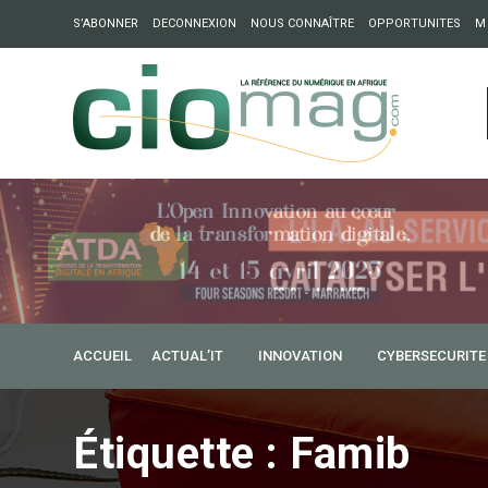
S’ABONNER
DECONNEXION
NOUS CONNAÎTRE
OPPORTUNITES
M
ation : Partech Shaker lance Chapter54 pour créer des ponts 
ique
ACCUEIL
ACTUAL’IT
INNOVATION
CYBERSECURITE
Étiquette :
Famib