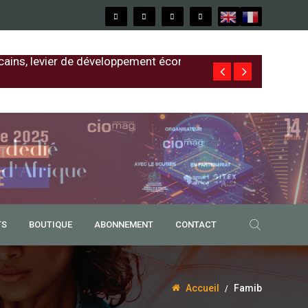
cains, levier de développement économique
Free au Sénég
TS
BOUTIQUE
ABONNEMENT
CONTACT
Accueil
Famib