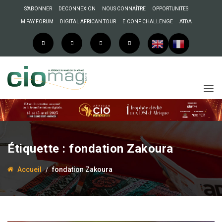
S’ABONNER
DECONNEXION
NOUS CONNAÎTRE
OPPORTUNITES
M PAY FORUM
DIGITAL AFRICAN TOUR
E.CONF CHALLENGE
ATDA
Étiquette :
fondation Zakoura
Accueil
fondation Zakoura