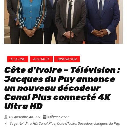
A LA UNE
ACTUAL’IT
INNOVATION
Côte d’Ivoire – Télévision :
Jacques du Puy annonce
un nouveau décodeur
Canal Plus connecté 4K
Ultra HD
By Anselme AKEKO
3 février 2023
/
Tags:
4K Ultra HD
,
Canal Plus
,
Côte d'Ivoire
,
Décodeur
,
Jacques du Puy
,