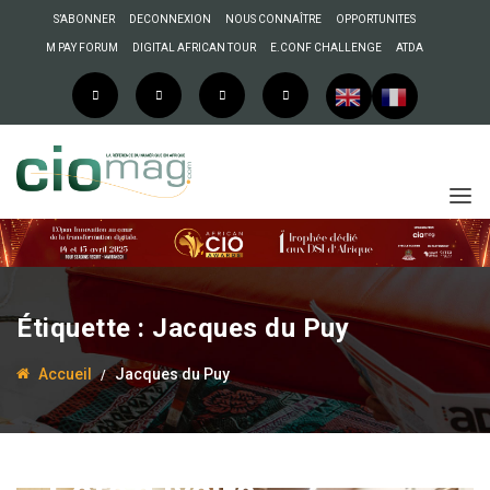
S’ABONNER
DECONNEXION
NOUS CONNAÎTRE
OPPORTUNITES
M PAY FORUM
DIGITAL AFRICAN TOUR
E.CONF CHALLENGE
ATDA
Étiquette :
Jacques du Puy
Accueil
Jacques du Puy
3 février 2023
Anselme AKEKO