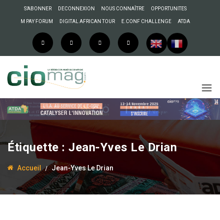
S’ABONNER
DECONNEXION
NOUS CONNAÎTRE
OPPORTUNITES
M PAY FORUM
DIGITAL AFRICAN TOUR
E.CONF CHALLENGE
ATDA
23 juin 2017
Sénégal : l’unité dédiée à
Étiquette :
Jean-Yves Le Drian
la lutte contre la
cybercriminalité
Accueil
Jean-Yves Le Drian
opérationnelle fin juillet