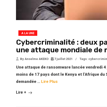
A LA UNE
Cybercriminalité : deux p
une attaque mondiale de
By Anselme AKEKO
7 juillet 2021
/
Tags:
cybercrimin
Une attaque de ransomware lancée vendredi 4 ju
moins de 17 pays dont le Kenya et l’Afrique du S
demandée
…
Lire Plus
Lire +