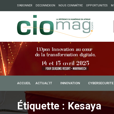
S’ABONNER
DECONNEXION
NOUS CONNAÎTRE
OPPORTUNITES
M
ation : Partech Shaker lance Chapter54 pour créer des ponts 
ique
ACCUEIL
ACTUAL’IT
INNOVATION
CYBERSECURITE
Étiquette :
Kesaya