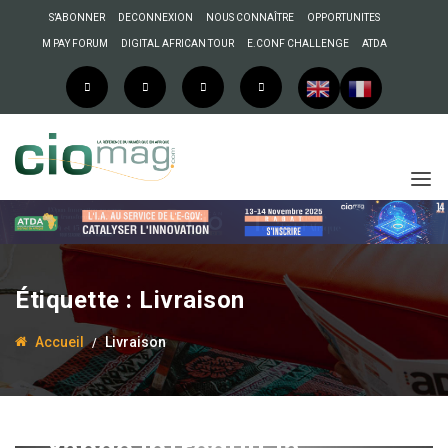
S’ABONNER
DECONNEXION
NOUS CONNAÎTRE
OPPORTUNITES
M PAY FORUM
DIGITAL AFRICAN TOUR
E.CONF CHALLENGE
ATDA
Étiquette :
Livraison
Accueil
Livraison
28 mars 2024
Anselme AKEKO