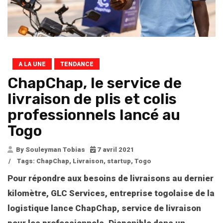
A LA UNE
TENDANCE
ChapChap, le service de
livraison de plis et colis
professionnels lancé au
Togo
By Souleyman Tobias
7 avril 2021
/
Tags:
ChapChap
,
Livraison
,
startup
,
Togo
Pour répondre aux besoins de livraisons au dernier
kilomètre, GLC Services, entreprise togolaise de la
logistique lance ChapChap, service de livraison
pour les professionnels. Disponible dans un