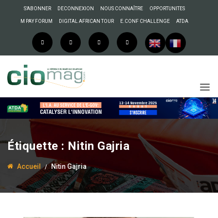
S’ABONNER
DECONNEXION
NOUS CONNAÎTRE
OPPORTUNITES
M PAY FORUM
DIGITAL AFRICAN TOUR
E.CONF CHALLENGE
ATDA
Étiquette :
Nitin Gajria
Accueil
Nitin Gajria