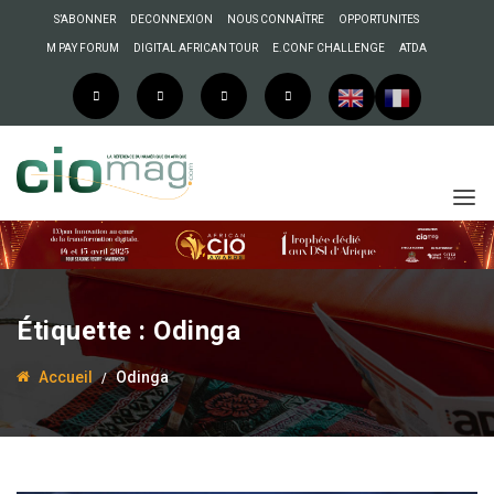
S’ABONNER
DECONNEXION
NOUS CONNAÎTRE
OPPORTUNITES
M PAY FORUM
DIGITAL AFRICAN TOUR
E.CONF CHALLENGE
ATDA
Étiquette :
Odinga
Accueil
Odinga