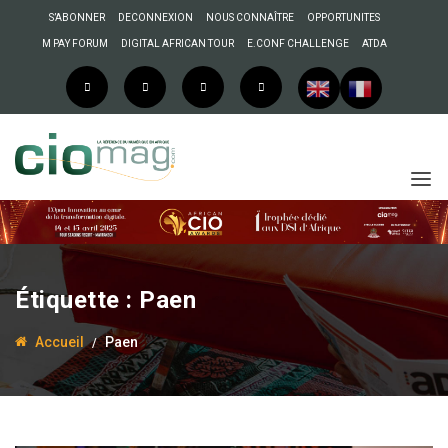
S’ABONNER
DECONNEXION
NOUS CONNAÎTRE
OPPORTUNITES
M PAY FORUM
DIGITAL AFRICAN TOUR
E.CONF CHALLENGE
ATDA
Étiquette :
Paen
Accueil
Paen