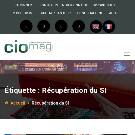
S’ABONNER
DECONNEXION
NOUS CONNAÎTRE
OPPORTUNITES
M PAY FORUM
DIGITAL AFRICAN TOUR
E.CONF CHALLENGE
ATDA
Étiquette :
Récupération du SI
Accueil
Récupération du SI