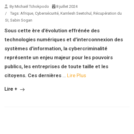
By Michaël Tchokpodo
8 juillet 2024
/
Tags:
Afrique
,
Cybersécurité
,
Kamlesh Seetohul
,
Récupération du
SI
,
Sabin Sogan
Sous cette è
re d’évolution effrénée des
technologies
numériques
et d’interconnexion
des
systèmes d’information
, la cybercriminalité
représente un enjeu majeur
pour les pouvoirs
publics, les entreprises de toute taille et les
citoyens.
Ces dernières
…
Lire Plus
Lire +