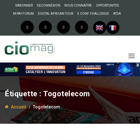
S’ABONNER
DECONNEXION
NOUS CONNAÎTRE
OPPORTUNITES
M PAY FORUM
DIGITAL AFRICAN TOUR
E.CONF CHALLENGE
ATDA
Étiquette :
Togotelecom
Accueil
Togotelecom