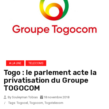
A LA UNE
TELECOMS
Togo : le parlement acte la
privatisation du Groupe
TOGOCOM
By Souleyman Tobias
18 novembre 2018
/
Tags:
Togocel
,
Togocom
,
Togotelecom