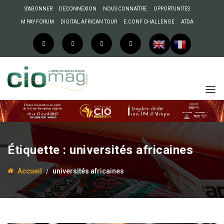
S’ABONNER
DECONNEXION
NOUS CONNAÎTRE
OPPORTUNITES
M PAY FORUM
DIGITAL AFRICAN TOUR
E.CONF CHALLENGE
ATDA
Étiquette :
universités africaines
Accueil
universités africaines