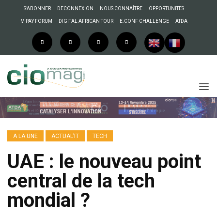
S’ABONNER
DECONNEXION
NOUS CONNAÎTRE
OPPORTUNITES
M PAY FORUM
DIGITAL AFRICAN TOUR
E.CONF CHALLENGE
ATDA
A LA UNE
ACTUAL’IT
TECH
UAE : le nouveau point
central de la tech
mondial ?