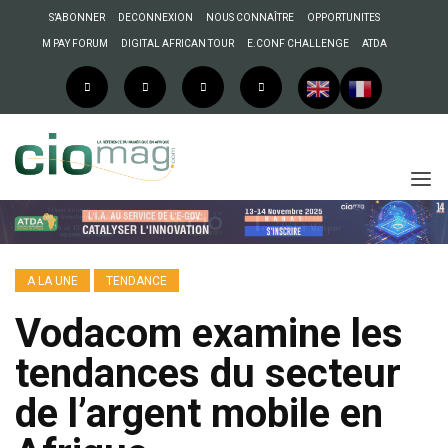
S’ABONNER
DECONNEXION
NOUS CONNAÎTRE
OPPORTUNITES
M PAY FORUM
DIGITAL AFRICAN TOUR
E.CONF CHALLENGE
ATDA
A LA UNE
TENDANCE
Vodacom examine les
tendances du secteur
de l’argent mobile en