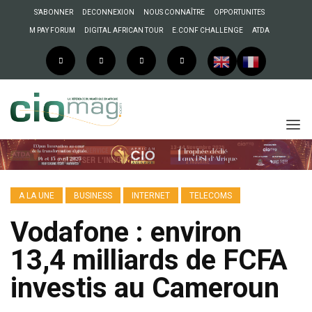
S’ABONNER
DECONNEXION
NOUS CONNAÎTRE
OPPORTUNITES
M PAY FORUM
DIGITAL AFRICAN TOUR
E.CONF CHALLENGE
ATDA
A LA UNE
BUSINESS
INTERNET
TELECOMS
Vodafone : environ
13,4 milliards de FCFA
investis au Cameroun