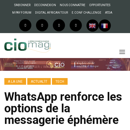
S’ABONNER
DECONNEXION
NOUS CONNAÎTRE
OPPORTUNITES
M PAY FORUM
DIGITAL AFRICAN TOUR
E.CONF CHALLENGE
ATDA
A LA UNE
ACTUAL’IT
TECH
WhatsApp renforce les
options de la
messagerie éphémère