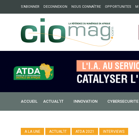
S’ABONNER
DECONNEXION
NOUS CONNAÎTRE
OPPORTUNITES
M
ation : Partech Shaker lance Chapter54 pour créer des ponts 
ique
ACCUEIL
ACTUAL’IT
INNOVATION
CYBERSECURITE
A LA UNE
ACTUAL’IT
ATDA 2021
INTERVIEWS